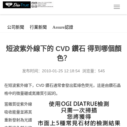
导
您的位置：
首 页
>
新闻中心
>
公司新聞
> 短波紫外線下的 CVD
航
鑽石 得到哪個顏色？
菜
单
公司新聞
行業新聞
Assure認證
短波紫外線下的 CVD 鑽石 得到哪個顏
色？
发布时间：2010-01-25 12:18:54 浏览量：545
在短波紫外線下，CVD 鑽石通常會發出藍綠色熒光，這是由鑽石晶
格中的微量硼或氮雜質引起的。
當雜質從紫外線
吸收能量並將其
重新發射為光譜