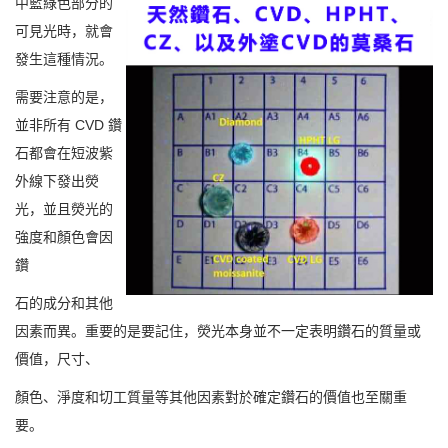
中藍綠色部分的
可見光時，就會
發生這種情況。
需要注意的是，
並非所有 CVD 鑽
石都會在短波紫
外線下發出熒
光，並且熒光的
強度和顏色會因
鑽
石的成分和其他
因素而異。
重要的是要記住，熒光本身並不一定表明鑽石的質量或
價值，尺寸、
顏色、淨度和切工質量等其他因素對於確定鑽石的價值也至關重
要。